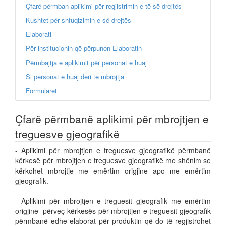
Çfarë përmban aplikimi për regjistrimin e të së drejtës
Kushtet për shfuqizimin e së drejtës
Elaborati
Për institucionin që përpunon Elaboratin
Përmbajtja e aplikimit për personat e huaj
Si personat e huaj deri te mbrojtja
Formularet
Çfarë përmbanë aplikimi për mbrojtjen e
treguesve gjeografikë
- Aplikimi për mbrojtjen e treguesve gjeografikë përmbanë
kërkesë për mbrojtjen e treguesve gjeografikë me shënim se
kërkohet mbrojtje me emërtim origjine apo me emërtim
gjeografik.
- Aplikimi për mbrojtjen e treguesit gjeografik me emërtim
origjine përveç kërkesës për mbrojtjen e treguesit gjeografik
përmbanë edhe elaborat për produktin që do të regjistrohet