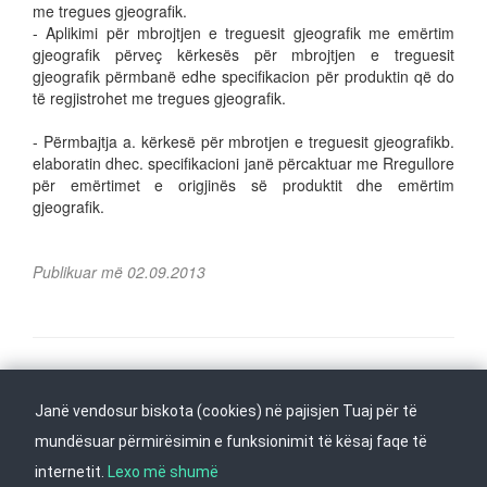
me tregues gjeografik.
- Aplikimi për mbrojtjen e treguesit gjeografik me emërtim
gjeografik përveç kërkesës për mbrojtjen e treguesit
gjeografik përmbanë edhe specifikacion për produktin që do
të regjistrohet me tregues gjeografik.
- Përmbajtja a. kërkesë për mbrotjen e treguesit gjeografikb.
elaboratin dhec. specifikacioni janë përcaktuar me Rregullore
për emërtimet e origjinës së produktit dhe emërtim
gjeografik.
Publikuar më 02.09.2013
Na ndiqni në
Janë vendosur biskota (cookies) në pajisjen Tuaj për të
Kthehu në fillim
mundësuar përmirësimin e funksionimit të kësaj faqe të
internetit.
Lexo më shumë