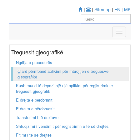
|
|
Sitemap
|
EN
|
MK
Treguesit gjeografikë
Ngritja e procedurës
Çfarë përmbanë aplikimi për mbrojtjen e treguesve
gjeografikë
Kush mund të depozitojë një aplikim për regjistrimin e
treguesit gjeografik
E drejta e përdorimit
E drejta e përdoruesit
Transferimi i të drejtave
Shfuqizimi i vendimit për regjistrimin e të së drejtës
Fitimi i të së drejtës