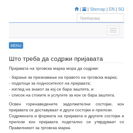
|
|
Sitemap
|
EN
|
SQ
MENU
Што треба да содржи пријавата
Пријавата на трговска марка мора да содржи:
- барање за признавање на правото на трговска марка;
- податоци за подносителот на пријавата;
- изглед на знакот за кој се бара заштита, и
- список на стоките и услугите за кои се бара заштита.
Освен горенаведените задолжителни состојки, кон
пријавата се доставуваат и други состојки и прилози.
Содржината и формата на пријавата и другите состојки и
прилози кон пријавата подетално се утврдуваат со
Правилникот за трговска марка.