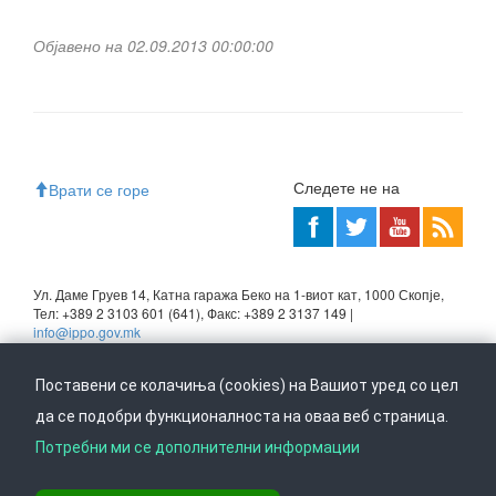
Објавено на 02.09.2013 00:00:00
Следете не на
Врати се горе
Ул. Даме Груев 14, Катна гаража Беко на 1-виот кат, 1000 Скопје,
Тел: +389 2 3103 601 (641), Факс: +389 2 3137 149 |
info@ippo.gov.mk
©
2026
. ·
Privacy
·
Terms
Поставени се колачиња (cookies) на Вашиот уред со цел
да се подобри функционалноста на оваа веб страница.
Потребни ми се дополнителни информации