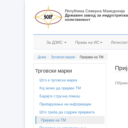
Република Северна Македонија
Државен завод за индустриск
сопственост
За ДЗИС
Права на ИС
Легислат
Дома
Трговски марки
Пријава на ТМ
Приј
Трговски марки
Што е трговска марка
Објаве
Кој може да пријави ТМ
Барајте стручна помош
Пребарување на информации
Што треба да содржи пријавата
Пријава на ТМ
Постапка на испитување и