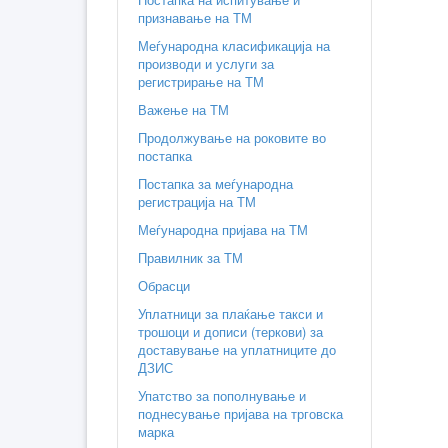
признавање на ТМ
Меѓународна класификација на
производи и услуги за
регистрирање на ТМ
Важење на ТМ
Продолжување на роковите во
постапка
Постапка за меѓународна
регистрација на ТМ
Меѓународна пријава на ТМ
Правилник за ТМ
Обрасци
Уплатници за плаќање такси и
трошоци и дописи (теркови) за
доставување на уплатниците до
ДЗИС
Упатство за пополнување и
поднесување пријава на трговска
марка