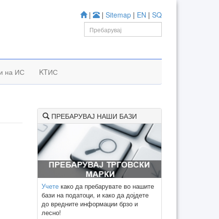
|
|
Sitemap
|
EN
|
SQ
и на ИС
KTИС
ПРЕБАРУВАЈ НАШИ БАЗИ
Учете
како да пребарувате во нашите
бази на податоци, и како да дојдете
до вредните информации брзо и
лесно!