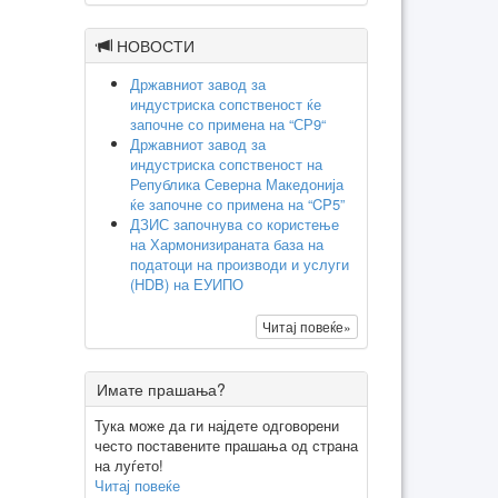
НОВОСТИ
Државниот завод за
индустриска сопственост ќе
започне со примена на “СР9“
Државниот завод за
индустриска сопственост на
Република Северна Македонија
ќе започне со примена на “CP5”
ДЗИС започнува со користење
на Хармонизираната база на
податоци на производи и услуги
(HDB) на ЕУИПО
Читај повеќе»
Имате прашања?
Тука може да ги најдете одговорени
често поставените прашања од страна
на луѓето!
Читај повеќе