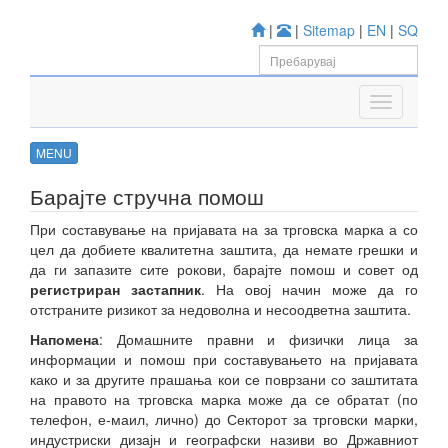
|
|
Sitemap
|
EN
|
SQ
MENU
Барајте стручна помош
При составување на пријавата на за трговска марка а со
цел да добиете квалитетна заштита, да немате грешки и
да ги запазите сите рокови, барајте помош и совет од
регистриран застапник
. На овој начин може да го
отстраните ризикот за недоволна и несоодветна заштита.
Напомена
: Домашните правни и физички лица за
информации и помош при составувањето на пријавата
како и за другите прашања кои се поврзани со заштитата
на правото на трговска марка може да се обратат (по
телефон, е-маил, лично) до Секторот за трговски марки,
индустриски дизајн и географски називи во Државниот