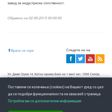
завод за индустриска сопственост.
Објавено на 02.09.2013 00:00:00
Следете не на
Врати се горе
Ул. Даме Груев 14, Катна гаража Беко на 1-виот кат, 1000 Скопје,
Тел: +389 2 3103 601 (641), Факс: +389 2 3137 149 |
info@ippo.gov.mk
Поставени се колачиња (cookies) на Вашиот уред со цел
©
2026
. ·
Privacy
·
Terms
да се подобри функционалноста на оваа веб страница.
Потребни ми се дополнителни информации