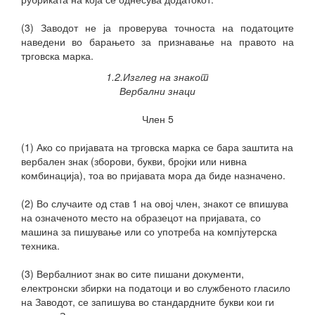
(3) Заводот не ја проверува точноста на податоците
наведени во барањето за признавање на правото на
трговска марка.
1.2.Изглед на знакот
Вербални знаци
Член 5
(1) Ако со пријавата на трговска марка се бара заштита на
вербален знак (зборови, букви, бројки или нивна
комбинација), тоа во пријавата мора да биде назначено.
(2) Во случаите од став 1 на овој член, знакот се впишува
на означеното место на образецот на пријавата, со
машина за пишување или со употреба на компјутерска
техника.
(3) Вербалниот знак во сите пишани документи,
електронски збирки на податоци и во службеното гласило
на Заводот, се запишува во стандардните букви кои ги