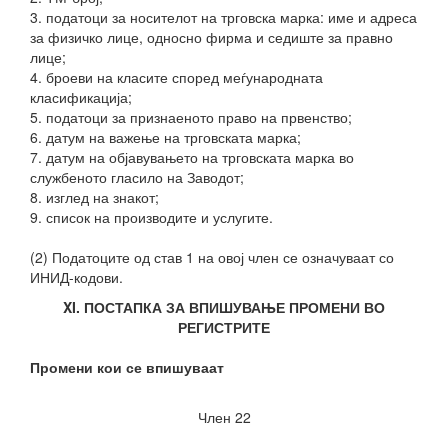
3. податоци за носителот на трговска марка: име и адреса
за физичко лице, односно фирма и седиште за правно
лице;
4. броеви на класите според меѓународната
класификација;
5. податоци за признаеното право на првенство;
6. датум на важење на трговската марка;
7. датум на објавувањето на трговската марка во
службеното гласило на Заводот;
8. изглед на знакот;
9. список на производите и услугите.
(2) Податоците од став 1 на овој член се означуваат со
ИНИД-кодови.
XI. ПОСТАПКА ЗА ВПИШУВАЊЕ ПРОМЕНИ ВО
РЕГИСТРИТЕ
Промени кои се впишуваат
Член 22