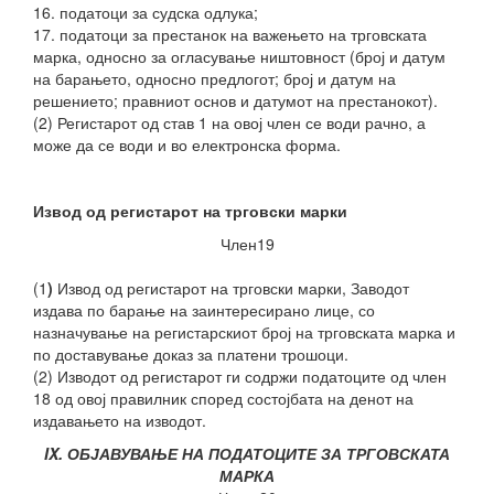
16. податоци за судска одлука;
17. податоци за престанок на важењето на трговската
марка, односно за огласување ништовност (број и датум
на барањето, односно предлогот; број и датум на
решението; правниот основ и датумот на престанокот).
(2) Регистарот од став 1 на овој член се води рачно, а
може да се води и во електронска форма.
Извод од регистарот на трговски марки
Член19
(1
)
Извод од регистарот на трговски марки, Заводот
издава по барање на заинтересирано лице, со
назначување на регистарскиот број на трговската марка и
по доставување доказ за платени трошоци.
(2) Изводот од регистарот ги содржи податоците од член
18 од овој правилник според состојбата на денот на
издавањето на изводот.
IX. ОБЈАВУВАЊЕ НА ПОДАТОЦИТЕ ЗА ТРГОВСКАТА
МАРКА