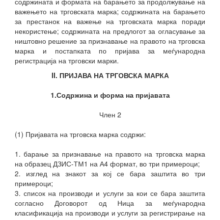
содржината и формата на барањето за продолжување на
важењето на трговската марка; содржината на барањето
за престанок на важење на трговската марка поради
некористење; содржината на предлогот за огласување за
ништовно решение за признавање на правото на трговска
марка и постапката по пријава за меѓународна
регистрација на трговски марки.
II. ПРИЈАВА НА ТРГОВСКА МАРКА
1.Содржина и форма на пријавата
Член 2
(1) Пријавата на трговска марка содржи:
1. барање за признавање на правото на трговска марка
на образец ДЗИС-ТМ1 на А4 формат,
во три примероци;
2. изглед на знакот за кој се бара заштита во три
примероци;
3. список на производи и услуги за кои се бара заштита
согласно Договорот од Ница за меѓународна
класификација на производи и услуги за регистрирање на