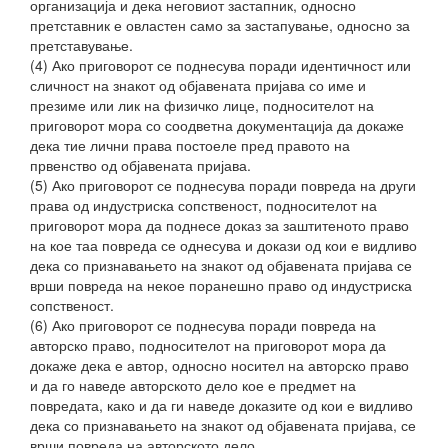
организација и дека неговиот застапник, односно
претставник е овластен само за застапување, односно за
претставување.
(4) Ако приговорот се поднесува поради идентичност или
сличност на знакот од објавената пријава со име и
презиме или лик на физичко лице, подносителот на
приговорот мора со соодветна документација да докаже
дека тие лични права постоеле пред правото на
првенство од објавената пријава.
(5) Ако приговорот се поднесува поради повреда на други
права од индустриска сопственост, подносителот на
приговорот мора да поднесе доказ за заштитеното право
на кое таа повреда се однесува и докази од кои е видливо
дека со признавањето на знакот од објавената пријава се
врши повреда на некое поранешно право од индустриска
сопственост.
(6) Ако приговорот се поднесува поради повреда на
авторско право, подносителот на приговорот мора да
докаже дека е автор, односно носител на авторско право
и да го наведе авторското дело кое е предмет на
повредата, како и да ги наведе доказите од кои е видливо
дека со признавањето на знакот од објавената пријава, се
врши повреда на авторското дело.