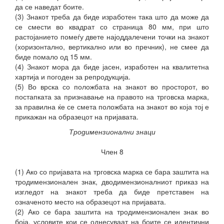
да се наведат боите.
(3) Знакот треба да биде изработен така што да може да
се смести во квадрат со страница 80 мм, при што
растојанието помеѓу двете најоддалечени точки на знакот
(хоризонтално, вертикално или во пречник), не смее да
биде помало од 15 мм.
(4) Знакот мора да биде јасен, изработен на квалитетна
хартија и погоден за репродукција.
(5) Во врска со положбата на знакот во просторот, во
постапката за признавање на правото на трговска марка,
за правилна ќе се смета положбата на знакот во која тој е
прикажан на образецот на пријавата.
Тродимензионални знаци
Член 8
(1) Ако со пријавата на трговска марка се бара заштита на
тродимензионален знак, дводимензионалниот приказ на
изгледот на знакот треба да биде претставен на
означеното место на образецот на пријавата.
(2) Ако се бара заштита на тродимензионален знак во
боја, условите кои се однесуваат на боите се идентични