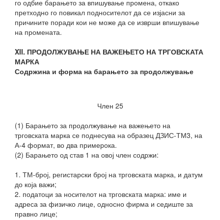
го одбие барањето за впишување промена, откако
претходно го повикал подносителот да се изјасни за
причините поради кои не може да се изврши впишување
на промената.
XII. ПРОДОЛЖУВАЊЕ НА ВАЖЕЊЕТО НА ТРГОВСКАТА
МАРКА
Содржина и форма на барањето за продолжување
Член 25
(1) Барањето за продолжување на важењето на
трговската марка се поднесува на образец ДЗИС-ТМ3, на
А-4 формат, во два примерока.
(2) Барањето од став 1 на овој член содржи:
1. ТМ-број, регистарски број на трговската марка, и датум
до која важи;
2. податоци за носителот на трговската марка: име и
адреса за физичко лице, односно фирма и седиште за
правно лице;