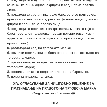
за физичко лице, односно фирма и седиште за правно
лице;
3. податоци за застапникот, ако барањето се поднесува
преку застапник: име и адреса за физичко лице, односно
фирма и седиште за правно лице;
4. податоци за носителот на трговската марка за која се
бара престанок на важење поради некористење: име и
адреса за физичко лице, односно фирма и седиште за
правно лице;
5. регистарски број на трговската марка;
6. причини поради кои се бара престанок на важењето на
трговската марка;
7. правен интерес за престанок на важењето на
трговската марка;
8. потпис и печат на подносителот на на барањето;
9. доказ за платена на такса.
XIV. ОГЛАСУВАЊЕ ЗА НИШТОВНО РЕШЕНИЕ ЗА
ПРИЗНАВАЊЕ НА ПРАВОТО НА ТРГОВСКА МАРКА
Содржина на предлогот
Член 27