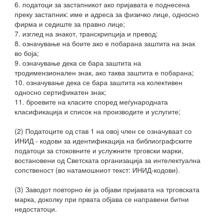
6. податоци за застапникот ако пријавата е поднесена
преку застапник: име и адреса за физичко лице, односно
фирма и седиште за правно лице;
7. изглед на знакот, транскрипција и превод;
8. означување на боите ако е побарана заштита на знак
во боја;
9. означување дека се бара заштита на
тродимензионален знак, ако таква заштита е побарана;
10. означување дека се бара заштита на колективен
односно сертификатен знак;
11. броевите на класите според меѓународната
класификација и список на производите и услугите;
(2) Податоците од став 1 на овој член се означуваат со
ИНИД - кодови за идентификација на библиографските
податоци за стоковните и услужните трговски марки,
востановени од Светската организација за интелектуална
сопственост (во натамошниот текст: ИНИД-кодови).
(3) Заводот повторно ќе ја објави пријавата на трговската
марка, доколку при првата објава се направени битни
недостатоци.