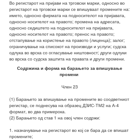
Во регистарот на пријави на трговски марки, односно во
регистарот на трговски марки се впишуваат промените на:
името, односно фирмата на подносителот на пријавата,
односно носителот на правото; промена на адресата,
односно седиштето на подносителот на пријавата,
односно носителот на правото; пренос на правото;
отстапување на користење на правото (лиценца); залог;
ограничување на списокот на производи и услуги; судска
одлука во врска со огласување ништовност; други одлуки
во врска со судска заштита на правата и други промени.
Содржина и форма на барањето за впишување
промени
Член 23
(1) Барањето за впишување на промените во соодветниот
регистар, се поднесува на образец ДЗИС-ТМ2 на А-4
формат, во два примерока.
(2) Барањето од став 1 на овој член содржи:
1. назначување на регистарот во кој се бара да се впишат
промените;