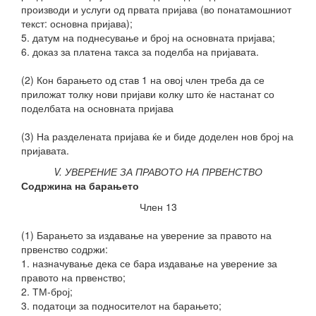
производи и услуги од првата пријава (во понатамошниот
текст: основна пријава);
5. датум на поднесување и број на основната пријава;
6. доказ за платена такса за поделба на пријавата.
(2) Кон барањето од став 1 на овој член треба да се
приложат толку нови пријави колку што ќе настанат со
поделбата на основната пријава
(3) На разделената
пријава ќе и биде доделен нов број на
пријавата.
V. УВЕРЕНИЕ ЗА ПРАВОТО НА ПРВЕНСТВО
Содржина на барањето
Член 13
(1) Барањето за издавање на уверение за правото на
првенство содржи:
1. назначување дека се бара издавање на уверение за
правото на првенство;
2. ТМ-број;
3. податоци за подносителот на барањето;