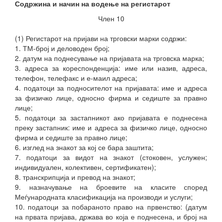
Содржина и начин на водење на регистарот
Член 10
(1) Регистарот на пријави на трговски марки содржи:
1. ТМ-број и деловоден број;
2. датум на поднесување на пријавата на трговска марка;
3. адреса за кореспонденција: име или назив, адреса,
телефон, телефакс и е-маил адреса;
4. податоци за подносителот на пријавата: име и адреса
за физичко лице, односно фирма и седиште за правно
лице;
5. податоци за застапникот ако пријавата е поднесена
преку застапник: име и адреса за физичко лице, односно
фирма и седиште за правно лице;
6. изглед на знакот за кој се бара заштита;
7. податоци за видот на знакот (стоковен, услужен;
индивидуален, колективен, сертификатен);
8. транскрипција и превод на знакот;
9. назначување на броевите на класите според
Меѓународната класификација на производи и услуги;
10. податоци за побараното право на првенство: (датум
на првата пријава, држава во која е поднесена, и број на