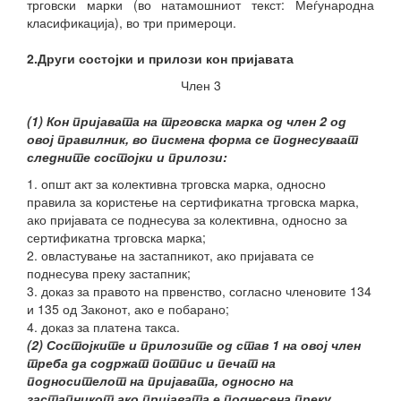
трговски марки (во натамошниот текст: Меѓународна
класификација), во три примероци.
2.Други состојки и прилози кон пријавата
Член 3
(1) Кон пријавата на трговска марка од член 2 од
овој правилник, во писмена форма се поднесуваат
следните состојки и прилози:
1. општ акт за колективна трговска марка, односно
правила за користење на сертификатна трговска марка,
ако пријавата се поднесува за колективна, односно за
сертификатна трговска марка;
2. овластување на застапникот, ако пријавата се
поднесува преку застапник;
3. доказ за правото на првенство, согласно членовите 134
и 135 од Законот, ако е побарано;
4. доказ за платена такса.
(2) Состојките и прилозите од став 1 на овој член
треба да содржат потпис и печат на
подносителот на пријавата, односно на
застапникот ако пријавата е поднесена преку