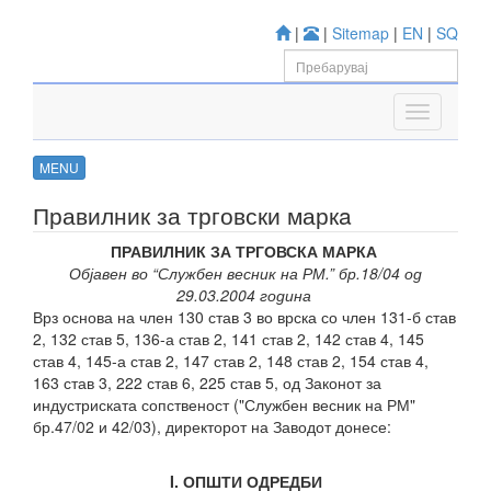
|
|
Sitemap
|
EN
|
SQ
MENU
Правилник за трговски маркa
ПРАВИЛНИК
ЗА ТРГОВСКА МАРКА
Објавен во “Службен весник на РМ.” бр.18/04 од
29.03.2004 година
Врз основа на член 130 став 3 во врска со член 131-б став
2, 132 став 5, 136-а став 2, 141 став 2, 142 став 4, 145
став 4, 145-а став 2, 147 став 2, 148 став 2, 154 став 4,
163 став 3, 222 став 6, 225 став 5, од Законот за
индустриската сопственост ("Службен весник на РМ"
бр.47/02 и 42/03), директорот на Заводот донесе:
I. ОПШТИ ОДРЕДБИ