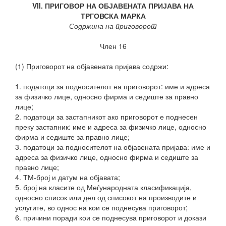
VII. ПРИГОВОР НА ОБЈАВЕНАТА ПРИЈАВА НА
ТРГОВСКА МАРКА
Содржина на приговорот
Член 16
(1) Приговорот на објавената пријава содржи:
1. податоци за подносителот на приговорот: име и адреса
за физичко лице, односно фирма и седиште за правно
лице;
2. податоци за застапникот ако приговорот е поднесен
преку застапник: име и адреса за физичко лице, односно
фирма и седиште за правно лице;
3. податоци за подносителот на објавената пријава: име и
адреса за физичко лице, односно фирма и седиште за
правно лице;
4. ТМ-број и датум на објавата;
5. број на класите од Меѓународната класификација,
односно список или дел од списокот на производите и
услугите, во однос на кои се поднесува приговорот;
6. причини поради кои се поднесува приговорот и докази