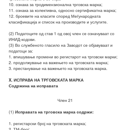
10. ознака за тродимензионална трговска марка;
11. ознака за колективна, односно сертификатна марка;
12. броевите на класите според Меѓународната
класификација и список на производите и услугите.
(2) Податоците од став 1 од овој член се означуваат со
ИНИД-кодови.
(3) Во службеното гласило на Заводот се објавуваат и
податоци за:
1. впишување промени во регистарот на трговски марки;
2. продолжување на важењето на трговската марка;
3. престанување на важењето на трговската марка.
X. ИСПРАВА НА ТРГОВСКАТА МАРКА
Содржина на исправата
Член 21
(1)
Исправата на трговска марка содржи:
1. регистарски број на трговската марка;
2. ТМ-број;