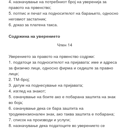
4. назначување на потребниот број на уверенија за
правото на првенство;
5. потпис и печат на подносителот на барањето, односно
неговиот застапник;
6. доказ за платена такса.
Содржина на уверението
Член 14
Уверението за правото на првенство содржи:
1. податоци за подносителот на пријавата: име и адреса
за физичко лице, односно фирма и седиште за правно
лице;
2. ТМ-број;
3. датум на поднесување на пријавата;
4. изглед на знакот;
5. означување на боите ако е побарана заштита на знак
во боја;
6. означување дека се бара заштита на
тродимензионален знак, ако таква заштита е побарана;
7. список на производи и услуги;
8. назначување дека податоците во уверението се