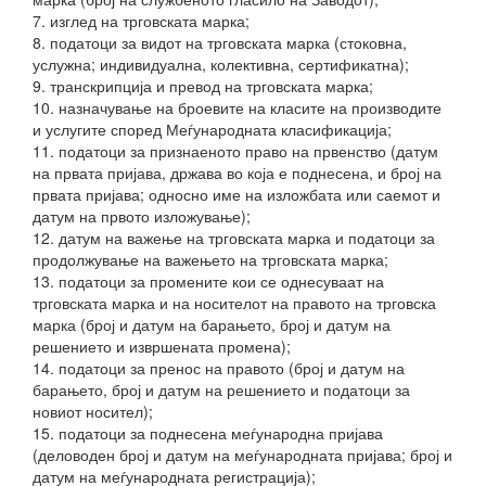
7. изглед на трговската марка;
8. податоци за видот на трговската марка (стоковна,
услужна; индивидуална, колективна, сертификатна);
9. транскрипција и превод на трговската марка;
10. назначување на броевите на класите на производите
и услугите според Меѓународната класификација;
11. податоци за признаеното право на првенство (датум
на првата пријава, држава во која е поднесена, и број на
првата пријава; односно име на изложбата или саемот и
датум на првото изложување);
12. датум на важење на трговската марка и податоци за
продолжување на важењето на трговската марка;
13. податоци за промените кои се однесуваат на
трговската марка и на носителот на правото на трговска
марка (број и датум на барањето, број и датум на
решението и извршената промена);
14. податоци за пренос на правото (број и датум на
барањето, број и датум на решението и податоци за
новиот носител);
15. податоци за поднесена меѓународна пријава
(деловоден број и датум на меѓународната пријава; број и
датум на меѓународната регистрација);