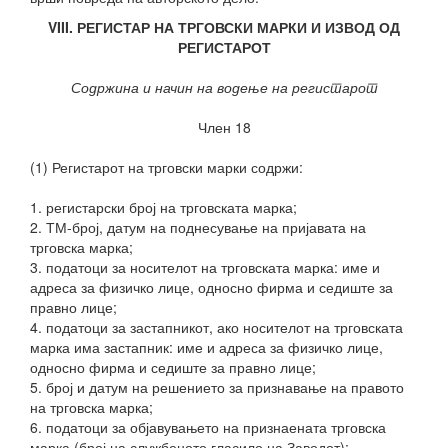
VIII. РЕГИСТАР НА ТРГОВСКИ МАРКИ И ИЗВОД ОД
РЕГИСТАРОТ
Содржина и начин на водење на регистарот
Член 18
(1) Регистарот на трговски марки содржи:
1. регистарски број на трговската марка;
2. ТМ-број, датум на поднесување на пријавата на
трговска марка;
3. податоци за носителот на трговската марка: име и
адреса за физичко лице, односно фирма и седиште за
правно лице;
4. податоци за застапникот, ако носителот на трговската
марка има застапник: име и адреса за физичко лице,
односно фирма и седиште за правно лице;
5. број и датум на решението за признавање на правото
на трговска марка;
6. податоци за објавувањето на признаената
трговска
марка (број на службеното гласило на Заводот);