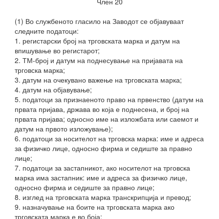
Член 20
(1) Во службеното гласило на Заводот се објавуваат
следните податоци:
1. регистарски број на трговската марка и датум на
впишување во регистарот;
2. ТМ-број и датум на поднесување на пријавата на
трговска марка;
3. датум на очекувано важење на трговската марка;
4. датум на објавување;
5. податоци за признаеното право на првенство (датум на
првата пријава, држава во која е поднесена, и број на
првата пријава; односно име на изложбата или саемот и
датум на првото изложување);
6. податоци за носителот на трговска марка: име и адреса
за физичко лице, односно фирма и седиште за правно
лице;
7. податоци за застапникот, ако носителот на трговска
марка има застапник: име и адреса за физичко лице,
односно фирма и седиште за правно лице;
8. изглед на трговската марка
транскрипција и превод;
9. назначување на боите на трговската марка ако
трговската марка е во боја;