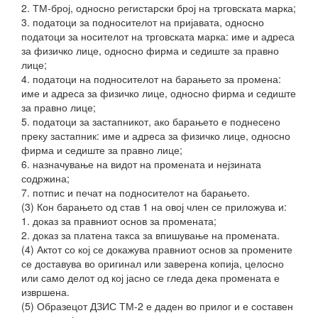
2. ТМ-број, односно регистарски број на трговската марка;
3. податоци за подносителот на пријавата, односно
податоци за носителот на трговската марка: име и адреса
за физичко лице, односно фирма и седиште за правно
лице;
4. податоци на подносителот на барањето за промена:
име и адреса за физичко лице, односно фирма и седиште
за правно лице;
5. податоци за застапникот, ако барањето е поднесено
преку застапник: име и адреса за физичко лице, односно
фирма и седиште за правно лице;
6. назначување на видот на промената и нејзината
содржина;
7. потпис и печат на подносителот на барањето.
(3) Кон
барањето од став 1 на овој член се приложува и:
1. доказ за правниот основ за промената;
2. доказ за платена такса за впишување на промената.
(4) Актот со кој се докажува правниот основ за промените
се доставува во оригинал или заверена копија, целосно
или само делот од кој јасно се гледа дека промената е
извршена.
(5) Образецот ДЗИС ТМ-2 е даден во прилог и е составен