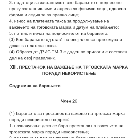
3. податоци за застапникот, ако барањето е поднесено
преку застапник: име и адреса за физичко лице, односно
фирма и седиште за правно лице;
4. износ на платената такса за продолжување на
важењето на трговската марка и датум на плаќањето;
5. потпис и печат на подносителот на барањето.
(3) Кон барањето од став1 на овој член се приложува и
доказ за платена такса.
(4) Образецот ДЗИС ТМ-3 е даден во прилог и е составен
дел на овој правилник.
XIII. ПРЕСТАНОК НА ВАЖЕЊЕ НА ТРГОВСКАТА МАРКА
ПОРАДИ НЕКОРИСТЕЊЕ
Содржина на барањето
Член 26
(1) Барањето за престанок на важење на трговска марка
поради некористење содржи:
1. назначување дека се бара престанок на важењето на
трговската марка поради некористење;
2. податоци за подносителот на барањето: име и адреса