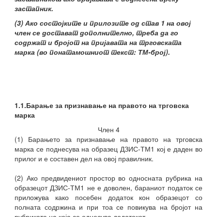
застапник.
(3) Ако состојките и прилозите од став 1 на овој
член се достават дополнително, треба да го
содржат и бројот на пријавата на трговската
марка (во понатамошниот текст: ТМ-број).
1.1.Барање за признавање на правото на трговска
марка
Член 4
(1) Барањето за признавање на правото на трговска
марка се поднесува на образец ДЗИС-ТМ1 кој е даден во
прилог и е составен дел на овој правилник.
(2) Ако предвидениот простор во односната рубрика на
образецот ДЗИС-ТМ1 не е доволен, бараниот податок се
приложува како посебен додаток кон образецот со
полната содржина и при тоа се повикува на бројот на
рубриката на која се однесува додатокот.