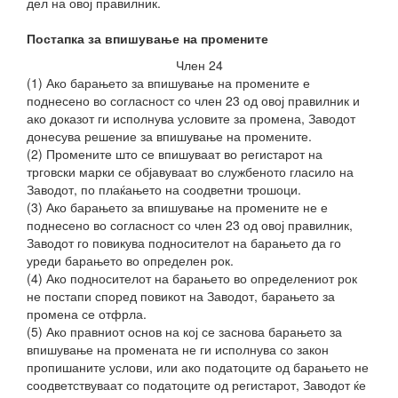
дел на овој правилник.
Постапка за впишување на промените
Член 24
(1) Ако барањето за впишување на промените е
поднесено во согласност со член 23 од овој правилник и
ако доказот ги исполнува условите за промена, Заводот
донесува решение за впишување на промените.
(2) Промените што се впишуваат во регистарот на
трговски марки се објавуваат во службеното гласило на
Заводот, по плаќањето на соодветни трошоци.
(3) Ако барањето за впишување на промените не е
поднесено во согласност со член 23 од овој правилник,
Заводот го повикува подносителот на барањето да го
уреди барањето во определен рок.
(4) Ако подносителот на барањето во определениот рок
не постапи според повикот на Заводот, барањето за
промена се отфрла.
(5) Ако правниот основ на кој се заснова барањето за
впишување на промената не ги исполнува со закон
пропишаните услови, или ако податоците од барањето не
соодветствуваат со податоците од регистарот, Заводот ќе