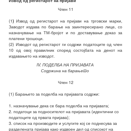
Извод од регистарот на пријави
Член 11
(1
)
Извод од регистарот на пријави на трговски марки,
Заводот издава по барање на заинтересирано лице, со
назначување на ТМ-бројот и по доставување доказ за
платени трошоци.
(2) Изводот од регистарот ги содржи податоците од член
10 од овој правилник според состојбата на денот на
издавањето на изводот.
IV. ПОДЕЛБА НА ПРИЈАВАТА
Содржина на барањето
Член 12
(1) Барањето за поделба на пријавата содржи:
1. назначување дека се бара поделба на пријавата;
2. податоци за подносителот на пријавата (идентични со
податоците од првата пријава);
3. список на производите и услугите кој се поднесува за
разделената
пријава како издвоен дел од списокот на