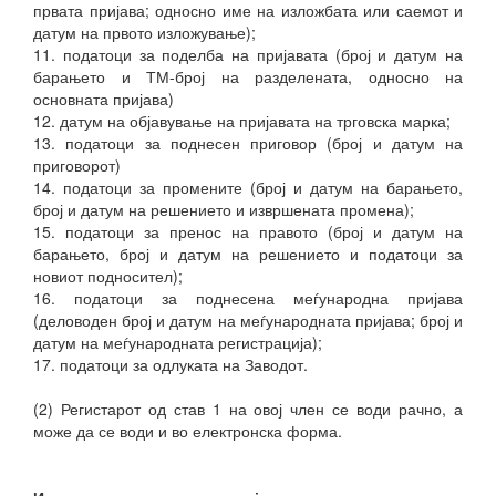
првата пријава; односно име на изложбата или саемот и
датум на првото изложување);
11. податоци за поделба на пријавата (број и датум на
барањето и ТМ-број на разделената, односно на
основната пријава)
12. датум на објавување на пријавата на трговска марка;
13. податоци за поднесен приговор (број и датум на
приговорот)
14. податоци за промените (број и датум на барањето,
број и датум на решението и извршената промена);
15. податоци за пренос на правото (број и датум на
барањето, број и датум на решението и податоци за
новиот подносител);
16. податоци за поднесена меѓународна пријава
(деловоден број и датум на меѓународната пријава; број и
датум на меѓународната регистрација);
17. податоци за одлуката на Заводот.
(2) Регистарот од став 1 на овој член се води рачно, а
може да се води и во електронска форма.