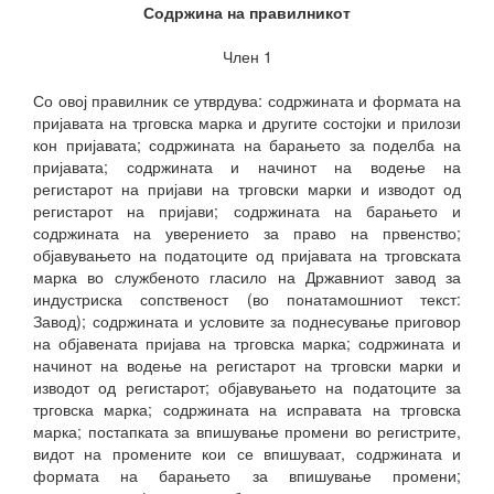
Содржина на правилникот
Член 1
Со овој правилник се утврдува: содржината и формата на
пријавата на трговска марка и другите состојки и прилози
кон пријавата; содржината на барањето за поделба на
пријавата; содржината и начинот на водење на
регистарот на пријави на трговски марки и изводот од
регистарот на пријави; содржината на барањето и
содржината на уверението за право на првенство;
објавувањето на податоците од пријавата на трговската
марка во службеното гласило на Државниот завод за
индустриска сопственост (во понатамошниот текст:
Завод); содржината и условите за поднесување приговор
на објавената пријава на трговска марка; содржината и
начинот на водење на регистарот на трговски марки и
изводот од регистарот; објавувањето на податоците за
трговска марка; содржината на исправата на трговска
марка; постапката за впишување промени во регистрите,
видот на промените кои се впишуваат, содржината и
формата на барањето за впишување промени;