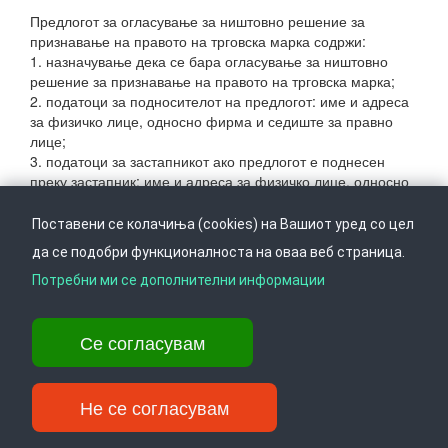
Предлогот за огласување за ништовно решение за
признавање на правото на трговска марка содржи:
1. назначување дека се бара огласување за ништовно
решение за признавање на правото на трговска марка;
2. податоци за подносителот на предлогот: име и адреса
за физичко лице, односно фирма и седиште за правно
лице;
3. податоци за застапникот ако предлогот е поднесен
преку застапник: име и адреса за физичко лице, односно
фирма и седиште за правно лице;
4. податоци за носителот на трговска марка за која се
Поставени се колачиња (cookies) на Вашиот уред со цел
бара огласување решението за ништовно: име и адреса
да се подобри функционалноста на оваа веб страница.
за физичко лице, односно фирма и седиште за правно
лице;
Потребни ми се дополнителни информации
5. регистарски број на трговската марка за која се бара
огласување решението за ништовно;
Се согласувам
6. причини поради кои се поднесува предлогот за
огласување решението за ништовно и докази за тие
причини;
7. правен интерес за огласување на ништовноста;
Не се согласувам
8. потпис и печат на подносителот на предлогот;
9. доказ за платена такса за предлогот.