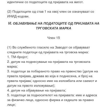
идентични со податоците од пријавата на жигот.
(2) Податоците од став 1 на овој член се означуваат со
ИНИД-кодови.
VI. ОБЈАВУВАЊЕ НА ПОДАТОЦИТЕ ОД ПРИЈАВАТА НА
ТРГОВСКАТА МАРКА
Член 15
(1) Во службеното гласило на Заводот се објавуваат
следните податоци од пријавата на трговска марка:
1. ТМ-бројот;
2. датум на поднесување на пријавата на трговската
марка;
3. податоци за побараното право на првенство (датум на
првата пријава, држава во која е поднесена, и број на
првата пријава; односно име на изложбата или саемот и
датум на првото изложување);
4. датум на објавување на пријавата;
5. податоци за подносителот на пријавата: име и адреса
за физичко лице, односно фирма и седиште за правно
лице;