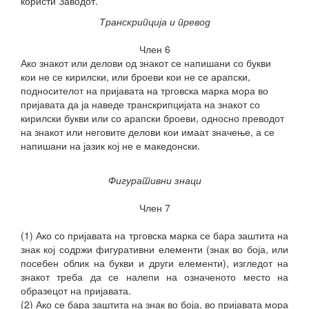
користи Заводот.
Транскрипција и превод
Член 6
Ако знакот или делови од знакот се напишани со букви
кои не се кирилски,
или броеви кои не се арапски,
подносителот на пријавата на трговска марка мора во
пријавата да ја наведе транскрипцијата на знакот со
кирилски букви или со арапски броеви, односно преводот
на знакот или неговите делови кои имаат значење, а се
напишани на јазик кој не е македонски.
Фигуративни знаци
Член 7
(1) Ако со пријавата на трговска марка се бара заштита на
знак кој содржи фигуративни елементи (знак во боја, или
посебен облик на букви и други елементи), изгледот на
знакот треба да се налепи на означеното место на
образецот на пријавата.
(2) Ако се бара заштита на знак во боја, во пријавата мора