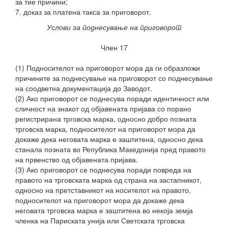
за тие причини;
7. доказ за платена такса за приговорот.
Услови за поднесување на приговорот
Член 17
(1) Подносителот на приговорот мора да ги образложи
причините за поднесување на приговорот со поднесување
на соодветна документација до Заводот.
(2) Ако приговорот се поднесува поради идентичност или
сличност на знакот од објавената пријава со порано
регистрирана трговска марка, односно добро позната
трговска марка, подносителот на приговорот мора да
докаже дека неговата марка е заштитена, односно дека
станала позната во Република Македонија пред правото
на првенство од објавената пријава.
(3) Ако приговорот се поднесува поради повреда на
правото на трговската марка од страна на застапникот,
односно на претставникот на носителот на правото,
подносителот на приговорот мора да докаже дека
неговата трговска марка е заштитена во некоја земја
членка на Париската унија или Светската трговска