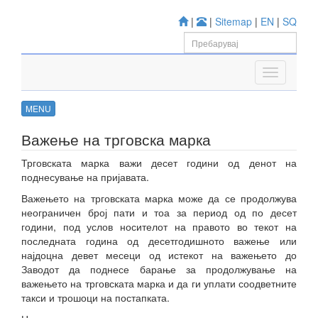
|
|
Sitemap
|
EN
|
SQ
MENU
Важење на трговска марка
Трговската марка важи десет години од денот на
поднесување на пријавата.
Важењето на трговската марка може да се продолжува
неограничен број пати и тоа за период од по десет
години, под услов носителот на правото во текот на
последната година од десетгодишното важење или
најдоцна девет месеци од истекот на важењето до
Заводот да поднесе барање за продолжување на
важењето на трговската марка и да ги уплати соодветните
такси и трошоци на постапката.