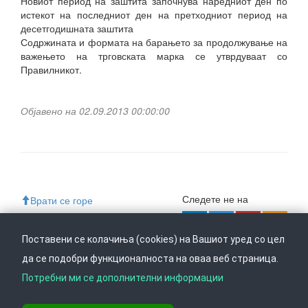
Новиот период на заштита започнува наредниот ден по
истекот на последниот ден на претходниот период на
десетгодишната заштита
Содржината и формата на барањето за продолжување на
важењето на трговската марка се утврдуваат со
Правилникот.
Објавено на 02.09.2013 00:00:00
Следете не на
Врати се горе
Поставени се колачиња (cookies) на Вашиот уред со цел
да се подобри функционалноста на оваа веб страница.
Ул. Даме Груев 14, Катна гаража Беко на 1-виот кат, 1000 Скопје,
Тел: +389 2 3103 601 (641), Факс: +389 2 3137 149 |
Потребни ми се дополнителни информации
info@ippo.gov.mk
©
2026
. ·
Privacy
·
Terms